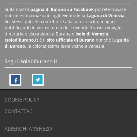
Sulla nostra
pagina di Burano su Facebook
potrete trovare
notizie e informazioni sugli eventi della
Laguna di Venezia
.
Voi stessi potrete contribuire alla sua crescita, magari
pubblicando le vostre foto o descrivendo il vostro viaggio,
itinerario o escursione a Burano e
isole di Venezia
.
Isoladiburano.it
è il
sito ufficiale di Burano
nonchè la
guida
di Burano
, la coloratissima isola vicino a Venezia.
Segui isoladiburano.it
COOKIE POLICY
CONTATTACI
ALBERGHI A VENEZIA