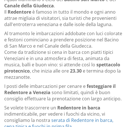
Canale della Giudecca
.
Il
Redentore
è famoso in tutto il mondo e ogni anno
attrae migliaia di visitatori, sia turisti che provenienti
dall'entroterra veneziana e dalle isole della laguna.
Al tramonto le imbarcazioni addobate con luci colorate
e festoni cominciano a prendere posizione nel Bacino
di San Marco e nel Canale della Giudecca.
Come da tradizione si cena in barca con piatti tipici
Veneziani e in una atmosfera di festa, animata da
musica, balli e buon vino: si attende così lo
spettacolo
pirotecnico
, che inizia alle ore
23.30
e termina dopo la
mezzanotte.
I posti delle imbarcazioni per cenare e
festeggiare il
Redentore a Venezia
sono limitati, quindi è buon
consiglio effettuare la prenotazione con largo anticipo.
Se volete trascorrere un
Redentore in barca
indimenticabile, per vedere i fuochi da vicino, vi
consigliamo la nostra
serata di Redentore in barca,
cena tipica e fuochi in prima fila
.