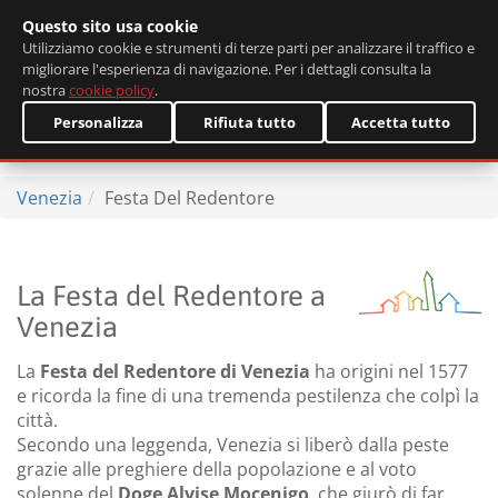
Questo sito usa cookie
English
Utilizziamo cookie e strumenti di terze parti per analizzare il traffico e
migliorare l'esperienza di navigazione. Per i dettagli consulta la
nostra
cookie policy
.
Personalizza
Rifiuta tutto
Accetta tutto
Venezia
Festa Del Redentore
La Festa del Redentore a
Venezia
La
Festa del Redentore di Venezia
ha origini nel 1577
e ricorda la fine di una tremenda pestilenza che colpì la
città.
Secondo una leggenda, Venezia si liberò dalla peste
grazie alle preghiere della popolazione e al voto
solenne del
Doge Alvise Mocenigo
, che giurò di far