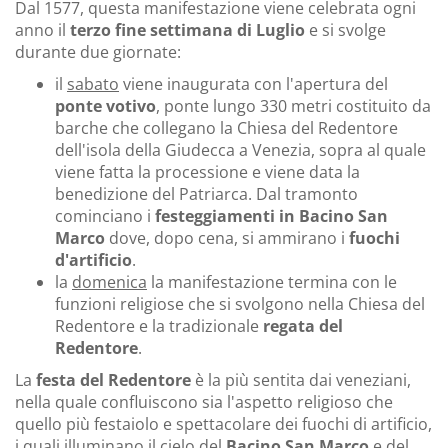
Dal 1577, questa manifestazione viene celebrata ogni
anno il
terzo fine settimana di Luglio
e si svolge
durante due giornate:
il
sabato
viene inaugurata con l'apertura del
ponte votivo
, ponte lungo 330 metri costituito da
barche che collegano la Chiesa del Redentore
dell'isola della Giudecca a Venezia, sopra al quale
viene fatta la processione e viene data la
benedizione del Patriarca. Dal tramonto
cominciano i
festeggiamenti in Bacino San
Marco
dove, dopo cena, si ammirano i
fuochi
d'artificio
.
la
domenica
la manifestazione termina con le
funzioni religiose che si svolgono nella Chiesa del
Redentore e la tradizionale
regata del
Redentore
.
La
festa del Redentore
è la più sentita dai veneziani,
nella quale confluiscono sia l'aspetto religioso che
quello più festaiolo e spettacolare dei fuochi di artificio,
i quali illuminano il cielo del
Bacino San Marco
e del