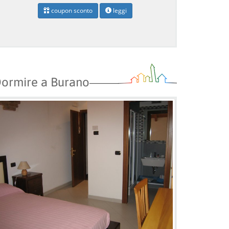
coupon sconto
leggi
ormire a Burano