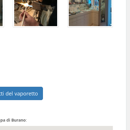
tti del vaporetto
pa di Burano
: