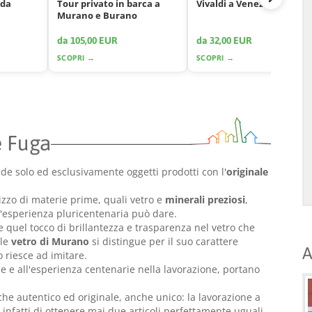
 da
Tour privato in barca a
Vivaldi a Venezia
Murano e Burano
da 105,00 EUR
da 32,00 EUR
SCOPRI →
SCOPRI →
e Fuga
nde solo ed esclusivamente oggetti prodotti con l'
originale
ilizzo di materie prime, quali vetro e
minerali preziosi
,
n'esperienza pluricentenaria può dare.
are quel tocco di brillantezza e trasparenza nel vetro che
ale
vetro di Murano
si distingue per il suo carattere
A
o riesce ad imitare.
ne e all'esperienza centenarie nella lavorazione, portano
 che autentico ed originale, anche unico: la lavorazione a
nfatti di ottenere mai due articoli perfettamente uguali.