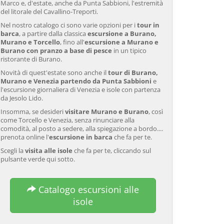
Marco e, d'estate, anche da Punta Sabbioni, l'estremità
del litorale del Cavallino-Treporti.
Nel nostro catalogo ci sono varie opzioni per i
tour in
barca
, a partire dalla classica
escursione a Burano,
Murano e Torcello
, fino all'
escursione a Murano e
Burano con pranzo a base di pesce
in un tipico
ristorante di Burano.
Novità di quest'estate sono anche il
tour di Burano,
Murano e Venezia partendo da Punta Sabbioni
e
l'escursione giornaliera di Venezia e isole con partenza
da Jesolo Lido.
Insomma, se desideri
visitare Murano e Burano
, così
come Torcello e Venezia, senza rinunciare alla
comodità, al posto a sedere, alla spiegazione a bordo....
prenota online l'
escursione in barca
che fa per te.
Scegli la
visita alle isole
che fa per te, cliccando sul
pulsante verde qui sotto.
Catalogo escursioni alle
isole