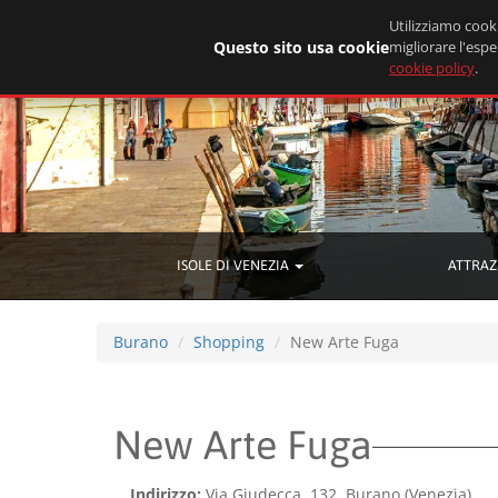
Utilizziamo cooki
Questo sito usa cookie
migliorare l'espe
cookie policy
.
ISOLE DI VENEZIA
ATTRAZ
Burano
Shopping
New Arte Fuga
New Arte Fuga
Indirizzo:
Via Giudecca, 132, Burano (Venezia)