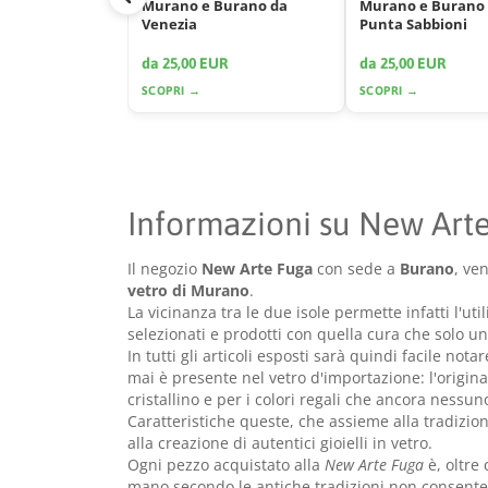
Murano e Burano da
Murano e Burano
Venezia
Punta Sabbioni
da 25,00 EUR
da 25,00 EUR
SCOPRI →
SCOPRI →
Informazioni su New Art
Il negozio
New Arte Fuga
con sede a
Burano
, ve
vetro di Murano
.
La vicinanza tra le due isole permette infatti l'ut
selezionati e prodotti con quella cura che solo u
In tutti gli articoli esposti sarà quindi facile not
mai è presente nel vetro d'importazione: l'origin
cristallino e per i colori regali che ancora nessun
Caratteristiche queste, che assieme alla tradizio
alla creazione di autentici gioielli in vetro.
Ogni pezzo acquistato alla
New Arte Fuga
è, oltre
mano secondo le antiche tradizioni non consente i