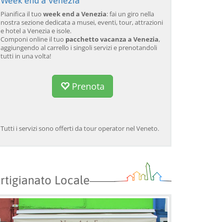
Week end a Venezia
Tour guidato di Murano e
Venezia: Tour della laguna
Ve
Burano in barca privata
veneziana e cena del
va
Pianifica il tuo
week end a Venezia
: fai un giro nella
con dimostrazione di
Galeone
nostra sezione dedicata a musei, eventi, tour, attrazioni
lavorazione del vetro
da 34,00 EUR
da 120,00 EUR
da
4.7
(6290)
4.7
(2215)
e hotel a Venezia e isole.
Componi online il tuo
pacchetto vacanza a Venezia
,
SCOPRI →
SCOPRI →
SC
aggiungendo al carrello i singoli servizi e prenotandoli
tutti in una volta!
Prenota
Tutti i servizi sono offerti da tour operator nel Veneto.
rtigianato Locale