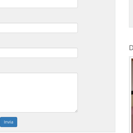
D
Invia