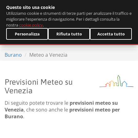
Questo sito usa cookie
English
Utilizziamo cookie e strumenti di terze parti per analizzare il traffico e
migliorare l'esperienza di navigazione. Per i dettagli consulta la
nostra
cookie policy
.
Personalizza
Rifiuta tutto
Accetta tutto
Burano
Meteo a Venezia
Previsioni Meteo su
Venezia
Di seguito potete trovare le
previsioni meteo su
Venezia
, che sono anche le
previsioni meteo per
Burano
.