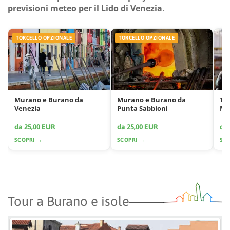
previsioni meteo per il Lido di Venezia
.
TORCELLO OPZIONALE
TORCELLO OPZIONALE
Murano e Burano da
Murano e Burano da
Tou
Venezia
Punta Sabbioni
Mu
da 25,00 EUR
da 25,00 EUR
da
SCOPRI →
SCOPRI →
SC
Tour a Burano e isole