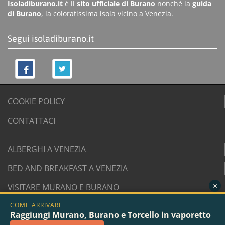
Isoladiburano.it
è il
sito ufficiale di Burano
nonchè la
guida
di Burano
, la coloratissima isola vicino a Venezia.
Segui isoladiburano.it
COOKIE POLICY
CONTATTACI
ALBERGHI A VENEZIA
BED AND BREAKFAST A VENEZIA
×
VISITARE MURANO E BURANO
COME ARRIVARE
© 2007/2026 isoladiburano.it di "Isola di Burano", Via
Raggiungi Murano, Burano e Torcello in vaporetto
San Martino Destra 961/2 - 30142 Burano, Venezia. P.I.