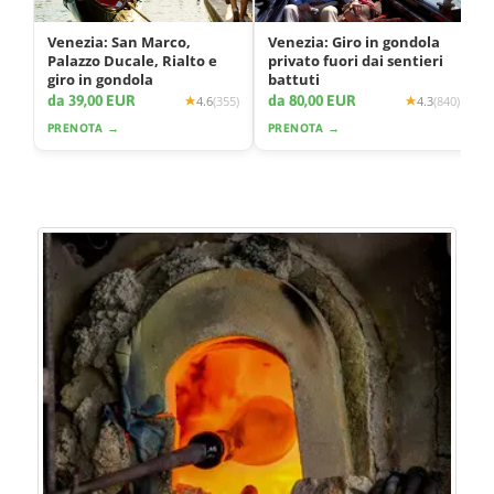
Venezia: San Marco,
Venezia: Giro in gondola
Palazzo Ducale, Rialto e
privato fuori dai sentieri
giro in gondola
battuti
da 39,00 EUR
da 80,00 EUR
4.6
(355)
4.3
(840)
PRENOTA →
PRENOTA →