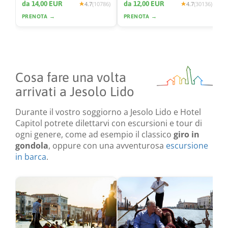
e la città
da 14,00 EUR
da 12,00 EUR
4.7
(10786)
4.7
(30136)
PRENOTA →
PRENOTA →
Cosa fare una volta
arrivati a Jesolo Lido
Durante il vostro soggiorno a Jesolo Lido e Hotel
Capitol potrete dilettarvi con escursioni e tour di
ogni genere, come ad esempio il classico
giro in
gondola
, oppure con una avventurosa
escursione
in barca
.