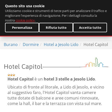
Questo sito usa cookie
English
Utilizziamo cookie e strumenti di terze parti per analizzare il traffico e
migliorare l'esperienza di navigazione. Per i dettagli consulta la
nostra
cookie policy
.
Personalizza
Rifiuta tutto
Accetta tutto
Burano
Dormire
Hotel a Jesolo Lido
Hotel Capitol
Hotel Capitol
Hotel Capitol
è un
hotel 3 stelle a Jesolo Lido
.
Ubicato di fronte al litorale, a Lido di Jesolo, e vicino
al suggestivo faro, l'Hotel Capitol vanta camere
tutte dotate di balcone e aree comuni rinnovate,
come la hall, il bar e la terrazza con vista sul mare.