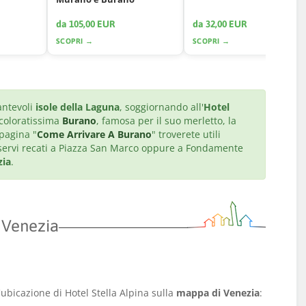
da 105,00 EUR
da 32,00 EUR
SCOPRI →
SCOPRI →
antevoli
isole della Laguna
, soggiornando all'
Hotel
 coloratissima
Burano
, famosa per il suo merletto, la
 pagina "
Come Arrivare A Burano
" troverete utili
sservi recati a Piazza San Marco oppure a Fondamente
zia
.
a Venezia
'ubicazione di Hotel Stella Alpina sulla
mappa di Venezia
: