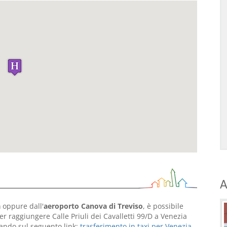
A
a
oppure dall'
aeroporto Canova di Treviso
, è possibile
r raggiungere Calle Priuli dei Cavalletti 99/D a Venezia
ccando sul seguento link:
trasferimento in taxi per Venezia
.