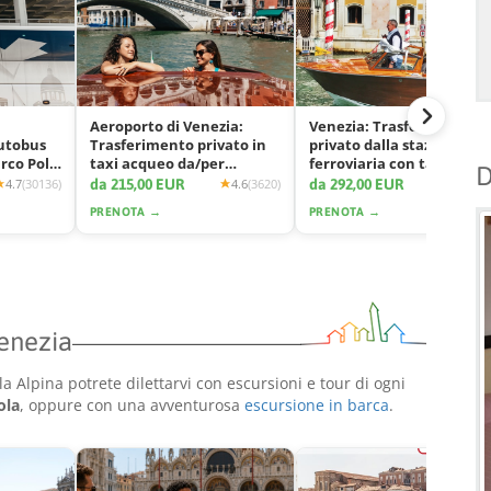
Aeroporto di Venezia:
Venezia: Trasferimento
autobus
Trasferimento privato in
privato dalla stazione
arco Polo
taxi acqueo da/per
ferroviaria con taxi
D
Venezia
acqueo
da 215,00 EUR
da 292,00 EUR
4.7
(30136)
4.6
(3620)
4.7
(11
PRENOTA →
PRENOTA →
Venezia
la Alpina potrete dilettarvi con escursioni e tour di ogni
ola
, oppure con una avventurosa
escursione in barca
.