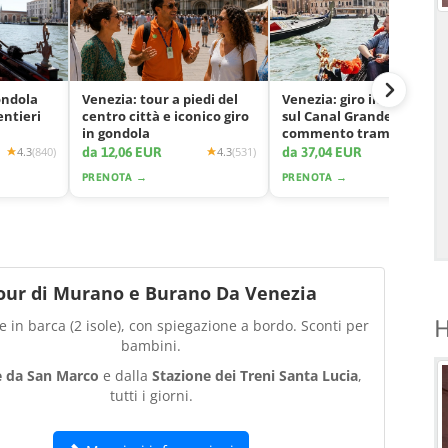
ondola
Venezia: tour a piedi del
Venezia: giro in gondola
entieri
centro città e iconico giro
sul Canal Grande con
in gondola
commento tramite app
da 12,06 EUR
da 37,04 EUR
4.3
(840)
4.3
(531)
4.2
(2425
PRENOTA →
PRENOTA →
our di Murano e Burano Da Venezia
H
 in barca (2 isole), con spiegazione a bordo. Sconti per
bambini.
e da San Marco
e dalla
Stazione dei Treni Santa Lucia
,
tutti i giorni.