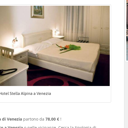
Hotel Stella Alpina a Venezia
a di Venezia
partono da
78,00 €
!
te a Venezia
o nelle vicinanze. Cerca la tipologia di