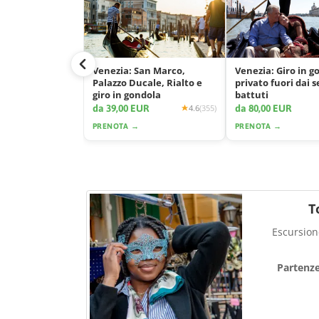
Venezia: San Marco,
Venezia: Giro in g
Palazzo Ducale, Rialto e
privato fuori dai s
giro in gondola
battuti
da 39,00 EUR
da 80,00 EUR
4.6
(355)
PRENOTA →
PRENOTA →
T
Escursione
Partenz