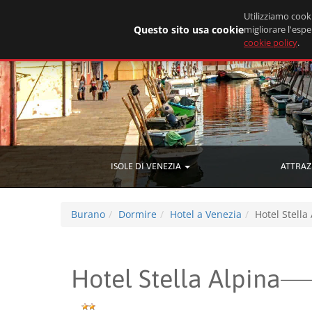
Utilizziamo cooki
Questo sito usa cookie
migliorare l'espe
cookie policy
.
ISOLE DI VENEZIA
ATTRAZ
Burano
Dormire
Hotel a Venezia
Hotel Stella
Hotel Stella Alpina