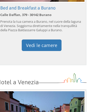
Bed and Breakfast a Burano
Calle Daffan, 379 - 30142 Burano
Prenota la tua camera a Burano, nel cuore della laguna
Venezia: giro in gondola
Venezia: giro in gondola
Ve
di Venezia. Soggiorna direttamente nella tranquillità
sul Canal Grande con
sotto il Ponte dei Sospiri™
so
della Piazza Baldassarre Galuppi a Burano.
commento dal vivo™
c
da 39,04 EUR
da 38,56 EUR
da
9)
4.2
(17101)
4.1
(1533)
Vedi le camere
PRENOTA →
PRENOTA →
P
otel a Venezia