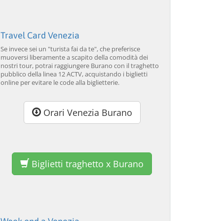
con dimostrazione di
Galeone
lavorazione del vetro
da 34,00 EUR
da 120,00 EUR
da
4.7
(6290)
4.7
(2215)
SCOPRI →
SCOPRI →
SC
Travel Card Venezia
Se invece sei un "turista fai da te", che preferisce
muoversi liberamente a scapito della comodità dei
nostri tour, potrai raggiungere Burano con il traghetto
pubblico della linea 12 ACTV, acquistando i biglietti
online per evitare le code alla biglietterie.
Orari Venezia Burano
Biglietti traghetto x Burano