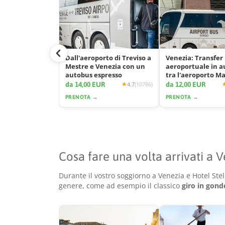
Dall'aeroporto di Treviso a
Venezia: Transfer
Mestre e Venezia con un
aeroportuale in 
autobus espresso
tra l'aeroporto M
e la città
da 14,00 EUR
da 12,00 EUR
4.7
(10786)
PRENOTA →
PRENOTA →
Cosa fare una volta arrivati a 
Durante il vostro soggiorno a Venezia e Hotel Stel
genere, come ad esempio il classico
giro in gond