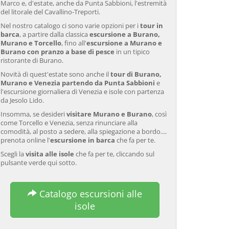
Marco e, d'estate, anche da Punta Sabbioni, l'estremità
del litorale del Cavallino-Treporti.
Nel nostro catalogo ci sono varie opzioni per i
tour in
barca
, a partire dalla classica
escursione a Burano,
Murano e Torcello
, fino all'
escursione a Murano e
Burano con pranzo a base di pesce
in un tipico
ristorante di Burano.
Novità di quest'estate sono anche il
tour di Burano,
Murano e Venezia partendo da Punta Sabbioni
e
l'escursione giornaliera di Venezia e isole con partenza
da Jesolo Lido.
Insomma, se desideri
visitare Murano e Burano
, così
come Torcello e Venezia, senza rinunciare alla
comodità, al posto a sedere, alla spiegazione a bordo....
prenota online l'
escursione in barca
che fa per te.
Scegli la
visita alle isole
che fa per te, cliccando sul
pulsante verde qui sotto.
Catalogo escursioni alle
isole
Tour guidato di Murano e
Venezia: Tour della laguna
Ve
Burano in barca privata
veneziana e cena del
va