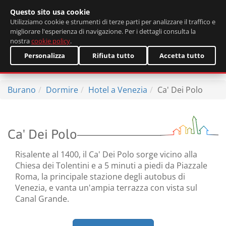
Questo sito usa cookie
English
Utilizziamo cookie e strumenti di terze parti per analizzare il traffico e
migliorare l'esperienza di navigazione. Per i dettagli consulta la
nostra
cookie policy
.
Personalizza
Rifiuta tutto
Accetta tutto
Burano
Dormire
Hotel a Venezia
Ca' Dei Polo
Ca' Dei Polo
Risalente al 1400, il Ca' Dei Polo sorge vicino alla
Chiesa dei Tolentini e a 5 minuti a piedi da Piazzale
Roma, la principale stazione degli autobus di
Venezia, e vanta un'ampia terrazza con vista sul
Canal Grande.