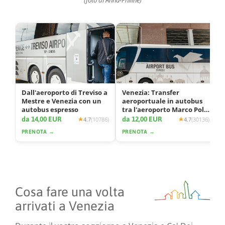
(foto di Anna-Philine)
Dall'aeroporto di Treviso a
Venezia: Transfer
Mestre e Venezia con un
aeroportuale in autobus
autobus espresso
tra l'aeroporto Marco Polo
e la città
da 14,00 EUR
da 12,00 EUR
4.7
(10786)
4.7
(30136)
PRENOTA →
PRENOTA →
Cosa fare una volta
arrivati a Venezia