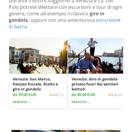
Durante il vostro soggiorno a Venezia e Ca' Dei
Polo potrete dilettarvi con escursioni e tour di ogni
genere, come ad esempio il classico
giro in
gondola
, oppure con una avventurosa
escursione
in barca
.
Venezia: San Marco,
Venezia: Giro in gondola
Palazzo Ducale, Rialto e
privato fuori dai sentieri
giro in gondola
battuti
da 39,00 EUR
da 80,00 EUR
4.6
(355)
4.3
(840)
PRENOTA →
PRENOTA →