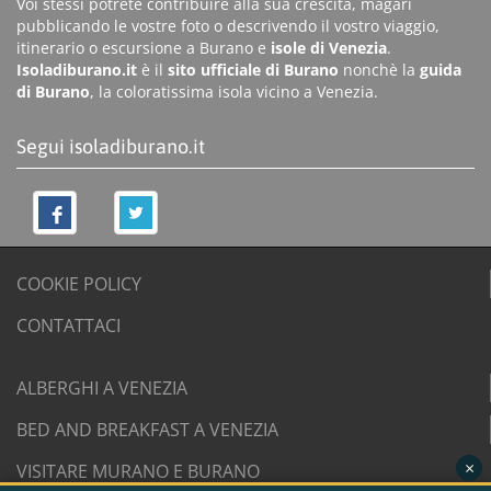
Voi stessi potrete contribuire alla sua crescita, magari
pubblicando le vostre foto o descrivendo il vostro viaggio,
itinerario o escursione a Burano e
isole di Venezia
.
Isoladiburano.it
è il
sito ufficiale di Burano
nonchè la
guida
di Burano
, la coloratissima isola vicino a Venezia.
Segui isoladiburano.it
COOKIE POLICY
CONTATTACI
ALBERGHI A VENEZIA
BED AND BREAKFAST A VENEZIA
×
VISITARE MURANO E BURANO