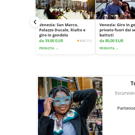
Venezia: San Marco,
Venezia: Giro in g
Palazzo Ducale, Rialto e
privato fuori dai s
giro in gondola
battuti
da 39,00 EUR
da 80,00 EUR
4.6
(355)
PRENOTA →
PRENOTA →
T
Escursione
Partenz