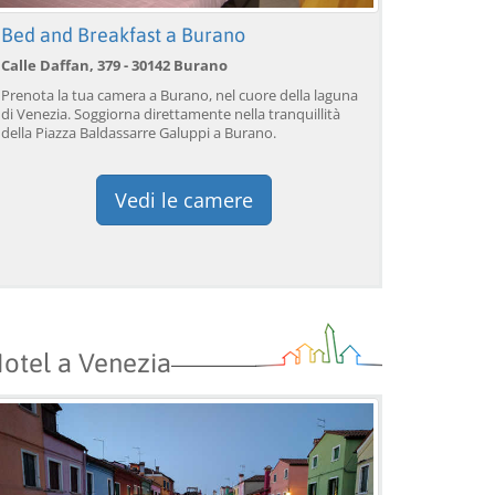
Bed and Breakfast a Burano
Calle Daffan, 379 - 30142 Burano
Venezia: giro in gondola
Venezia: giro in gondola
Ve
Prenota la tua camera a Burano, nel cuore della laguna
sul Canal Grande con
sotto il Ponte dei Sospiri™
so
di Venezia. Soggiorna direttamente nella tranquillità
commento dal vivo™
c
della Piazza Baldassarre Galuppi a Burano.
da 39,04 EUR
da 38,56 EUR
da
9)
4.2
(17101)
4.1
(1533)
PRENOTA →
PRENOTA →
P
Vedi le camere
otel a Venezia