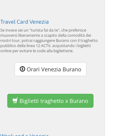
lavorazione del vetro
da 34,00 EUR
da 120,00 EUR
da
4.7
(6290)
4.7
(2215)
SCOPRI →
SCOPRI →
SC
Travel Card Venezia
Se invece sei un "turista fai da te", che preferisce
muoversi liberamente a scapito della comodità dei
nostri tour, potrai raggiungere Burano con il traghetto
pubblico della linea 12 ACTV, acquistando i biglietti
online per evitare le code alla biglietterie.
Orari Venezia Burano
Biglietti traghetto x Burano