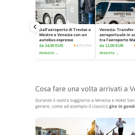
Dall'aeroporto di Treviso a
Venezia: Transfer
Mestre e Venezia con un
aeroportuale in 
autobus espresso
tra l'aeroporto M
e la città
da 14,00 EUR
da 12,00 EUR
4.7
(10786)
PRENOTA →
PRENOTA →
Cosa fare una volta arrivati a 
Durante il vostro soggiorno a Venezia e Hotel Sant
genere, come ad esempio il classico
giro in gond