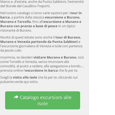
Marco e, d'estate, anche da Punta Sabbioni, l'estremità
del litorale del Cavallino-Treporti.
Nel nostro catalogo ci sono varie opzioni per i
tour in
barca
, a partire dalla classica
escursione a Burano,
Murano e Torcello
, fino all'
escursione a Murano e
Burano con pranzo a base di pesce
in un tipico
ristorante di Burano.
Novità di quest'estate sono anche il
tour di Burano,
Murano e Venezia partendo da Punta Sabbioni
e
l'escursione giornaliera di Venezia e isole con partenza
da Jesolo Lido.
Insomma, se desideri
visitare Murano e Burano
, così
come Torcello e Venezia, senza rinunciare alla
comodità, al posto a sedere, alla spiegazione a bordo....
prenota online l'
escursione in barca
che fa per te.
Scegli la
visita alle isole
che fa per te, cliccando sul
pulsante verde qui sotto.
Catalogo escursioni alle
isole
Tour guidato di Murano e
Venezia: Tour della laguna
Ve
Burano in barca privata
veneziana e cena del
va
con dimostrazione di
Galeone