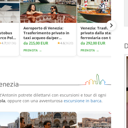
Aeroporto di Venezia:
Venezia: Trasferimento
autobus
Trasferimento privato in
privato dalla stazione
arco Polo
taxi acqueo da/per
ferroviaria con taxi
Venezia
acqueo
da 215,00 EUR
da 292,00 EUR
4.7
(30136)
4.6
(3620)
4.7
(11
D
PRENOTA →
PRENOTA →
Venezia
'Antonin potrete dilettarvi con escursioni e tour di ogni
ola
, oppure con una avventurosa
escursione in barca
.