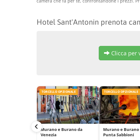
camera che fa per te, confrontandone i prezzi. Pr
Hotel Sant'Antonin prenota ca
Clicca per v
TORCELLO OPZIONALE
TORCELLO OPZIONALE
Murano e Burano da
Murano e Burano
Venezia
Punta Sabbioni