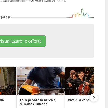
enota online all'hotel Hotel Sant'Antonin.
mere
isualizzare le offerte
 da
Tour privato in barca a
Vivaldi a Venezia
Murano e Burano