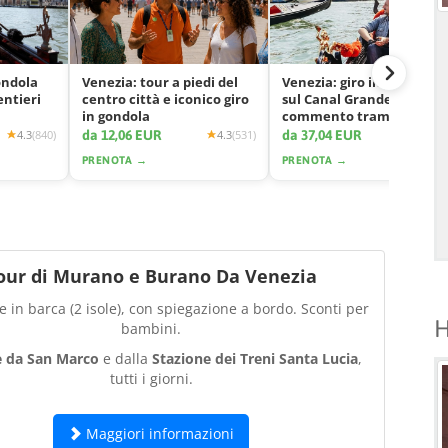
ondola
Venezia: tour a piedi del
Venezia: giro in gondola
entieri
centro città e iconico giro
sul Canal Grande con
in gondola
commento tramite app
da 12,06 EUR
da 37,04 EUR
4.3
(840)
4.3
(531)
4.2
(2425
PRENOTA →
PRENOTA →
our di Murano e Burano Da Venezia
 in barca (2 isole), con spiegazione a bordo. Sconti per
H
bambini.
e da San Marco
e dalla
Stazione dei Treni Santa Lucia
,
tutti i giorni.
Maggiori informazioni