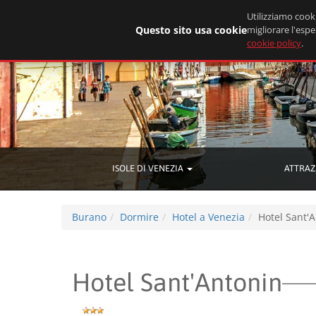
Utilizziamo cooki
Questo sito usa cookie
migliorare l'espe
cookie policy
.
ISOLE DI VENEZIA
ATTRAZ
Burano
Dormire
Hotel a Venezia
Hotel Sant'
Hotel Sant'Antonin