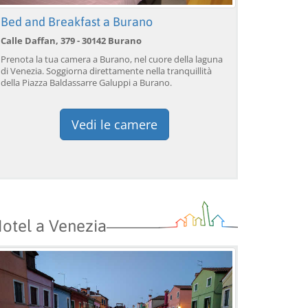
Bed and Breakfast a Burano
Calle Daffan, 379 - 30142 Burano
Venezia: giro in gondola
Venezia: giro in gondola
Ve
Prenota la tua camera a Burano, nel cuore della laguna
sul Canal Grande con
sotto il Ponte dei Sospiri™
so
di Venezia. Soggiorna direttamente nella tranquillità
commento dal vivo™
c
della Piazza Baldassarre Galuppi a Burano.
da 39,04 EUR
da 38,56 EUR
da
9)
4.2
(17101)
4.1
(1533)
PRENOTA →
PRENOTA →
P
Vedi le camere
otel a Venezia