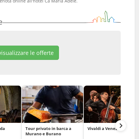
enota online all'hotel Ca Maria Adele.
e
isualizzare le offerte
 da
Tour privato in barca a
Vivaldi a Venezia
Murano e Burano