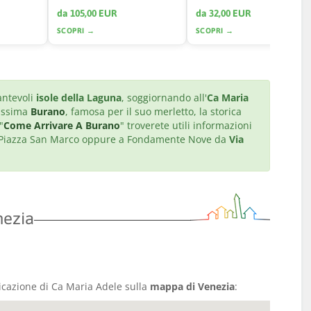
da 105,00 EUR
da 32,00 EUR
SCOPRI →
SCOPRI →
antevoli
isole della Laguna
, soggiornando all'
Ca Maria
tissima
Burano
, famosa per il suo merletto, la storica
"
Come Arrivare A Burano
" troverete utili informazioni
i a Piazza San Marco oppure a Fondamente Nove da
Via
nezia
icazione di Ca Maria Adele sulla
mappa di Venezia
: