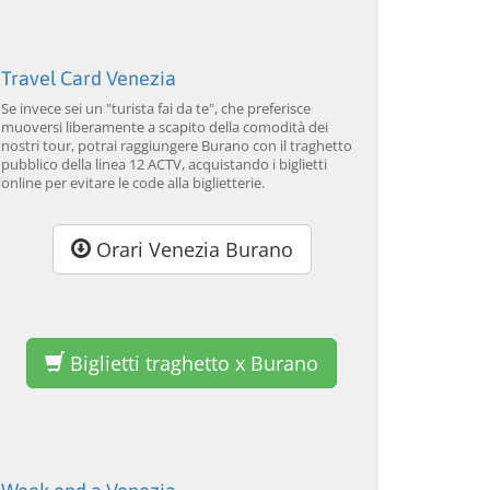
lavorazione del vetro
da 34,00 EUR
da 120,00 EUR
da
4.7
(6290)
4.7
(2215)
SCOPRI →
SCOPRI →
SC
Travel Card Venezia
Se invece sei un "turista fai da te", che preferisce
muoversi liberamente a scapito della comodità dei
nostri tour, potrai raggiungere Burano con il traghetto
pubblico della linea 12 ACTV, acquistando i biglietti
online per evitare le code alla biglietterie.
Orari Venezia Burano
Biglietti traghetto x Burano