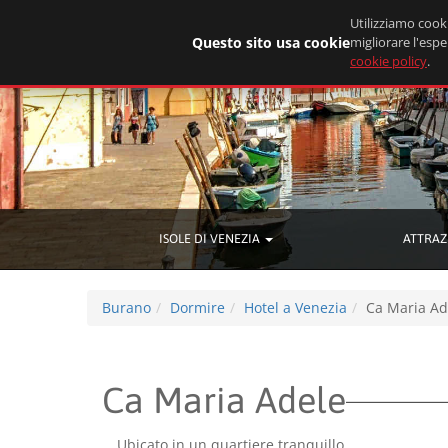
Utilizziamo cooki
Questo sito usa cookie
migliorare l'espe
cookie policy
.
ISOLE DI VENEZIA
ATTRAZ
Burano
Dormire
Hotel a Venezia
Ca Maria Ad
Ca Maria Adele
Ubicato in un quartiere tranquillo