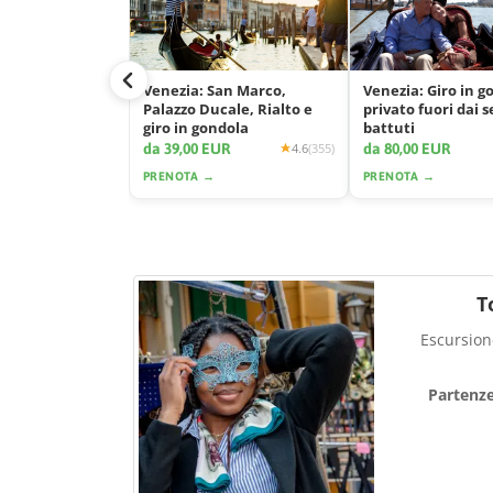
Venezia: San Marco,
Venezia: Giro in g
Palazzo Ducale, Rialto e
privato fuori dai s
giro in gondola
battuti
da 39,00 EUR
da 80,00 EUR
4.6
(355)
PRENOTA →
PRENOTA →
T
Escursione
Partenz