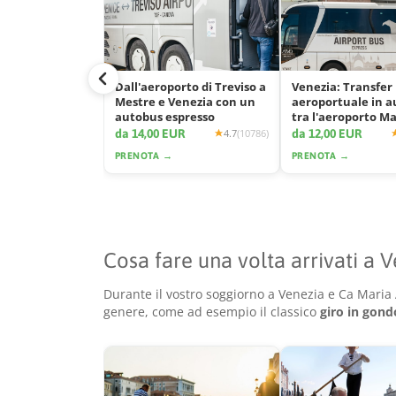
Dall'aeroporto di Treviso a
Venezia: Transfer
Mestre e Venezia con un
aeroportuale in 
autobus espresso
tra l'aeroporto M
e la città
da 14,00 EUR
da 12,00 EUR
4.7
(10786)
PRENOTA →
PRENOTA →
Cosa fare una volta arrivati a 
Durante il vostro soggiorno a Venezia e Ca Maria A
genere, come ad esempio il classico
giro in gond