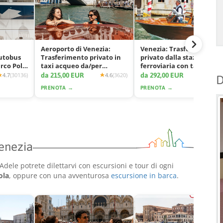
Aeroporto di Venezia:
Venezia: Trasferimento
autobus
Trasferimento privato in
privato dalla stazione
arco Polo
taxi acqueo da/per
ferroviaria con taxi
Venezia
acqueo
da 215,00 EUR
da 292,00 EUR
4.7
(30136)
4.6
(3620)
4.7
(11
D
PRENOTA →
PRENOTA →
Venezia
dele potrete dilettarvi con escursioni e tour di ogni
ola
, oppure con una avventurosa
escursione in barca
.