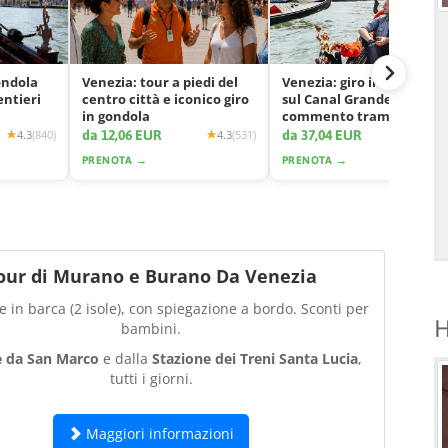
ondola
Venezia: tour a piedi del
Venezia: giro in gondola
entieri
centro città e iconico giro
sul Canal Grande con
in gondola
commento tramite app
da 12,06 EUR
da 37,04 EUR
4.3
(840)
4.3
(531)
4.2
(2425
PRENOTA →
PRENOTA →
our di Murano e Burano Da Venezia
 in barca (2 isole), con spiegazione a bordo. Sconti per
H
bambini.
e da San Marco
e dalla
Stazione dei Treni Santa Lucia
,
tutti i giorni.
Maggiori informazioni