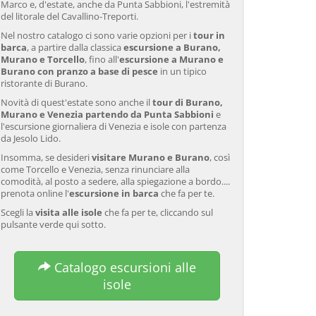
Marco e, d'estate, anche da Punta Sabbioni, l'estremità
del litorale del Cavallino-Treporti.
Nel nostro catalogo ci sono varie opzioni per i
tour in
barca
, a partire dalla classica
escursione a Burano,
Murano e Torcello
, fino all'
escursione a Murano e
Burano con pranzo a base di pesce
in un tipico
ristorante di Burano.
Novità di quest'estate sono anche il
tour di Burano,
Murano e Venezia partendo da Punta Sabbioni
e
l'escursione giornaliera di Venezia e isole con partenza
da Jesolo Lido.
Insomma, se desideri
visitare Murano e Burano
, così
come Torcello e Venezia, senza rinunciare alla
comodità, al posto a sedere, alla spiegazione a bordo....
prenota online l'
escursione in barca
che fa per te.
Scegli la
visita alle isole
che fa per te, cliccando sul
pulsante verde qui sotto.
Catalogo escursioni alle
isole
Tour guidato di Murano e
Venezia: Tour della laguna
Ve
Burano in barca privata
veneziana e cena del
va
con dimostrazione di
Galeone