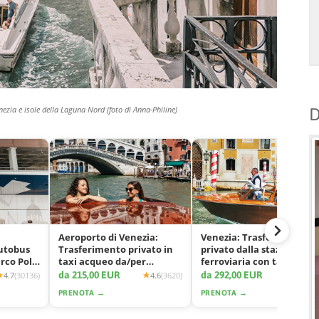
nezia e isole della Laguna Nord (foto di Anna-Philine)
D
Aeroporto di Venezia:
Venezia: Trasferimento
autobus
Trasferimento privato in
privato dalla stazione
arco Polo
taxi acqueo da/per
ferroviaria con taxi
Venezia
acqueo
da 215,00 EUR
da 292,00 EUR
4.7
(30136)
4.6
(3620)
4.7
(11
PRENOTA →
PRENOTA →