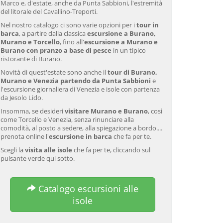
Marco e, d'estate, anche da Punta Sabbioni, l'estremità
del litorale del Cavallino-Treporti.
Nel nostro catalogo ci sono varie opzioni per i
tour in
barca
, a partire dalla classica
escursione a Burano,
Murano e Torcello
, fino all'
escursione a Murano e
Burano con pranzo a base di pesce
in un tipico
ristorante di Burano.
Novità di quest'estate sono anche il
tour di Burano,
Murano e Venezia partendo da Punta Sabbioni
e
l'escursione giornaliera di Venezia e isole con partenza
da Jesolo Lido.
Insomma, se desideri
visitare Murano e Burano
, così
come Torcello e Venezia, senza rinunciare alla
comodità, al posto a sedere, alla spiegazione a bordo....
prenota online l'
escursione in barca
che fa per te.
Scegli la
visita alle isole
che fa per te, cliccando sul
pulsante verde qui sotto.
Catalogo escursioni alle
isole