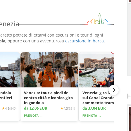
Venezia
retto potrete dilettarvi con escursioni e tour di ogni
ola
, oppure con una avventurosa
escursione in barca
.
ondola
Venezia: tour a piedi del
Venezia: giro in gondola
H
entieri
centro città e iconico giro
sul Canal Grande con
in gondola
commento tramite app
da 12,06 EUR
da 37,04 EUR
4.3
(840)
4.3
(531)
4.2
(2425
PRENOTA →
PRENOTA →