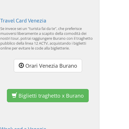
Travel Card Venezia
Se invece sei un "turista fai da te", che preferisce
muoversi liberamente a scapito della comodità dei
nostri tour, potrai raggiungere Burano con il traghetto
pubblico della linea 12 ACTV, acquistando i biglietti
online per evitare le code alla biglietterie.
Tour guidato di Murano e
Venezia: Tour della laguna
Ve
Burano in barca privata
veneziana e cena del
va
Orari Venezia Burano
con dimostrazione di
Galeone
lavorazione del vetro
da 34,00 EUR
da 120,00 EUR
da
4.7
(6290)
4.7
(2215)
SCOPRI →
SCOPRI →
SC
Biglietti traghetto x Burano