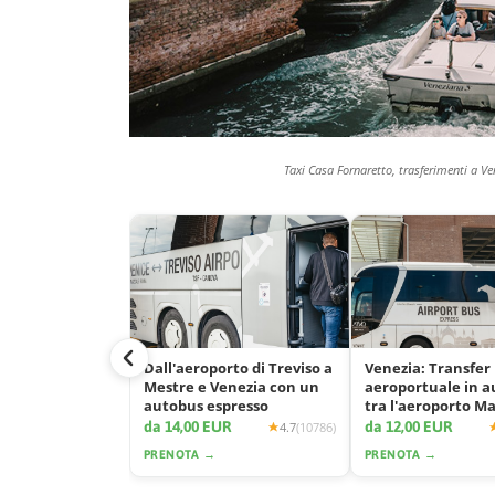
Taxi Casa Fornaretto, trasferimenti a Ve
Dall'aeroporto di Treviso a
Venezia: Transfer
Mestre e Venezia con un
aeroportuale in 
autobus espresso
tra l'aeroporto M
e la città
da 14,00 EUR
da 12,00 EUR
4.7
(10786)
PRENOTA →
PRENOTA →