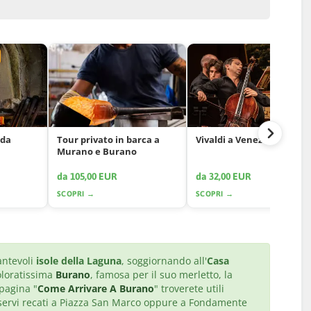
 da
Tour privato in barca a
Vivaldi a Venezia
Murano e Burano
da 105,00 EUR
da 32,00 EUR
SCOPRI →
SCOPRI →
antevoli
isole della Laguna
, soggiornando all'
Casa
coloratissima
Burano
, famosa per il suo merletto, la
 pagina "
Come Arrivare A Burano
" troverete utili
sservi recati a Piazza San Marco oppure a Fondamente