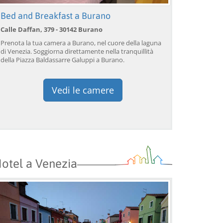
Bed and Breakfast a Burano
Calle Daffan, 379 - 30142 Burano
Prenota la tua camera a Burano, nel cuore della laguna
di Venezia. Soggiorna direttamente nella tranquillità
della Piazza Baldassarre Galuppi a Burano.
Vedi le camere
Venezia: giro in gondola
Venezia: giro in gondola
Ve
otel a Venezia
sul Canal Grande con
sotto il Ponte dei Sospiri™
so
commento dal vivo™
c
da 39,04 EUR
da 38,56 EUR
da
9)
4.2
(17101)
4.1
(1533)
PRENOTA →
PRENOTA →
P