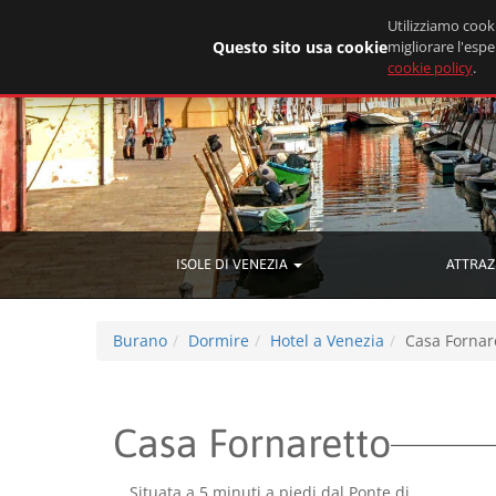
Utilizziamo cooki
Questo sito usa cookie
migliorare l'espe
cookie policy
.
ISOLE DI VENEZIA
ATTRAZ
Burano
Dormire
Hotel a Venezia
Casa Fornar
Casa Fornaretto
Situata a 5 minuti a piedi dal Ponte di