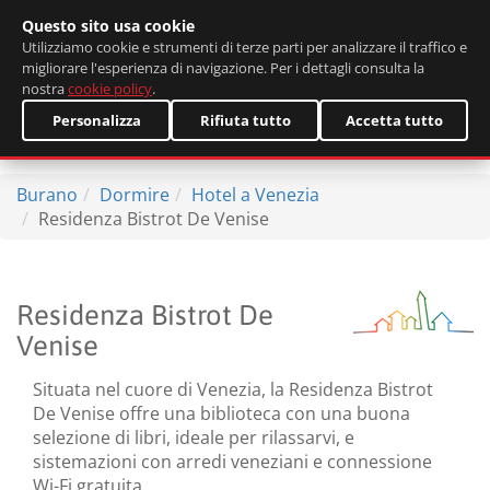
Questo sito usa cookie
English
Utilizziamo cookie e strumenti di terze parti per analizzare il traffico e
migliorare l'esperienza di navigazione. Per i dettagli consulta la
nostra
cookie policy
.
Personalizza
Rifiuta tutto
Accetta tutto
Burano
Dormire
Hotel a Venezia
Residenza Bistrot De Venise
Residenza Bistrot De
Venise
Situata nel cuore di Venezia, la Residenza Bistrot
De Venise offre una biblioteca con una buona
selezione di libri, ideale per rilassarvi, e
sistemazioni con arredi veneziani e connessione
Wi-Fi gratuita.