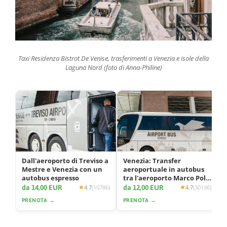
Taxi Residenza Bistrot De Venise, trasferimenti a Venezia e isole della
Laguna Nord (foto di Anna-Philine)
Dall'aeroporto di Treviso a
Venezia: Transfer
Mestre e Venezia con un
aeroportuale in autobus
autobus espresso
tra l'aeroporto Marco Polo
e la città
da 14,00 EUR
da 12,00 EUR
4.7
(10786)
4.7
(30136)
PRENOTA →
PRENOTA →