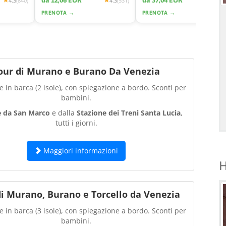
da 12,06 EUR
da 37,04 EUR
4.3
(840)
4.3
(531)
4.2
(2425
PRENOTA →
PRENOTA →
our di Murano e Burano Da Venezia
 in barca (2 isole), con spiegazione a bordo. Sconti per
bambini.
e da San Marco
e dalla
Stazione dei Treni Santa Lucia
,
tutti i giorni.
Maggiori informazioni
H
di Murano, Burano e Torcello da Venezia
 in barca (3 isole), con spiegazione a bordo. Sconti per
bambini.