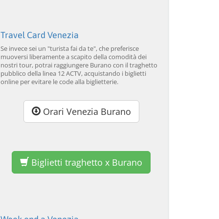
SCOPRI →
SCOPRI →
SC
Travel Card Venezia
Se invece sei un "turista fai da te", che preferisce
muoversi liberamente a scapito della comodità dei
nostri tour, potrai raggiungere Burano con il traghetto
pubblico della linea 12 ACTV, acquistando i biglietti
online per evitare le code alla biglietterie.
Orari Venezia Burano
Biglietti traghetto x Burano