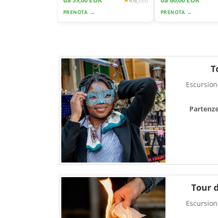
da 39,00 EUR
da 80,00 EUR
4.6
(355)
PRENOTA →
PRENOTA →
T
Escursione
Partenz
Tour 
Escursione