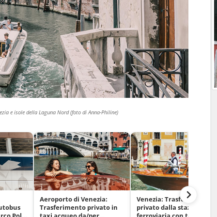
ezia e isole della Laguna Nord (foto di Anna-Philine)
Aeroporto di Venezia:
Venezia: Trasferimento
autobus
Trasferimento privato in
privato dalla stazione
arco Polo
taxi acqueo da/per
ferroviaria con taxi