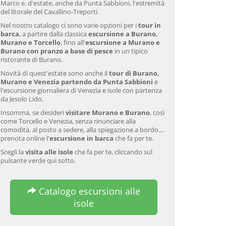
Marco e, d'estate, anche da Punta Sabbioni, l'estremità
del litorale del Cavallino-Treporti.
Nel nostro catalogo ci sono varie opzioni per i
tour in
barca
, a partire dalla classica
escursione a Burano,
Murano e Torcello
, fino all'
escursione a Murano e
Burano con pranzo a base di pesce
in un tipico
ristorante di Burano.
Novità di quest'estate sono anche il
tour di Burano,
Murano e Venezia partendo da Punta Sabbioni
e
l'escursione giornaliera di Venezia e isole con partenza
da Jesolo Lido.
Insomma, se desideri
visitare Murano e Burano
, così
come Torcello e Venezia, senza rinunciare alla
comodità, al posto a sedere, alla spiegazione a bordo....
prenota online l'
escursione in barca
che fa per te.
Scegli la
visita alle isole
che fa per te, cliccando sul
pulsante verde qui sotto.
Catalogo escursioni alle
Tour guidato di Murano e
Venezia: Tour della laguna
Ve
Burano in barca privata
veneziana e cena del
va
isole
con dimostrazione di
Galeone
lavorazione del vetro
da 34,00 EUR
da 120,00 EUR
da
4.7
(6290)
4.7
(2215)