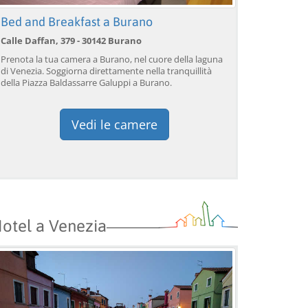
da 39,04 EUR
da 38,56 EUR
da
9)
4.2
(17101)
4.1
(1533)
PRENOTA →
PRENOTA →
P
Bed and Breakfast a Burano
Calle Daffan, 379 - 30142 Burano
Prenota la tua camera a Burano, nel cuore della laguna
di Venezia. Soggiorna direttamente nella tranquillità
della Piazza Baldassarre Galuppi a Burano.
Vedi le camere
otel a Venezia