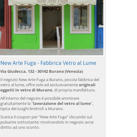
New Arte Fuga - Fabbrica Vetro al Lume
Via Giudecca, 132 - 30142 Burano (Venezia)
Il negozio New Arte Fuga a Burano, piccola fabbrica del
vetro al lume, offre solo ed esclusivamente
originali
oggetti in vetro di Murano
, di propria manifattura.
All'interno del negozio è possibile ammirare
gratuitamente la "
lavorazione del vetro al lume
",
tipica dei luoghi limitrofi a Murano.
Scarica il coupon per "New Arte Fuga" cliccando sul
pulsante sottostante: mostrandolo in negozio avrai
Venezia: trasferimento in
Venezia: Trasferimento in
Ve
diritto ad uno sconto.
barca da/per l'aeroporto
taxi acqueo dall'aeroporto
ae
Marco Polo con 3 percorsi
Marco Polo
pe