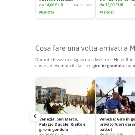
e la città
da 14,00 EUR
da 12,00 EUR
4.7
(10786)
PRENOTA →
PRENOTA →
Cosa fare una volta arrivati a 
Durante il vostro soggiorno a Mestre e Hotel Rober
come ad esempio il classico
giro in gondola
, opp
Venezia: San Marco,
Venezia: Giro in g
Palazzo Ducale, Rialto e
privato fuori dai s
giro in gondola
battuti