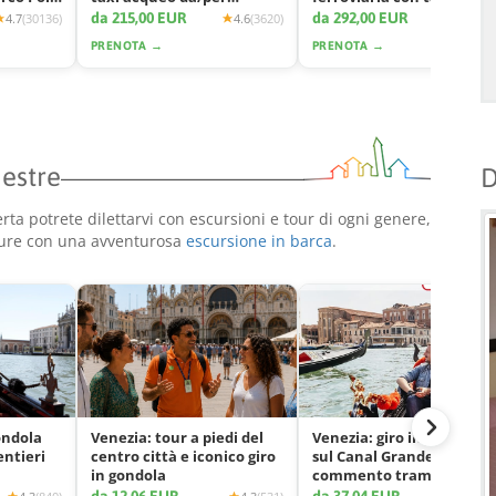
Venezia
acqueo
da 215,00 EUR
da 292,00 EUR
4.7
(30136)
4.6
(3620)
4.7
(11
PRENOTA →
PRENOTA →
Mestre
D
ta potrete dilettarvi con escursioni e tour di ogni genere,
ure con una avventurosa
escursione in barca
.
ondola
Venezia: tour a piedi del
Venezia: giro in gondola
entieri
centro città e iconico giro
sul Canal Grande con
in gondola
commento tramite app