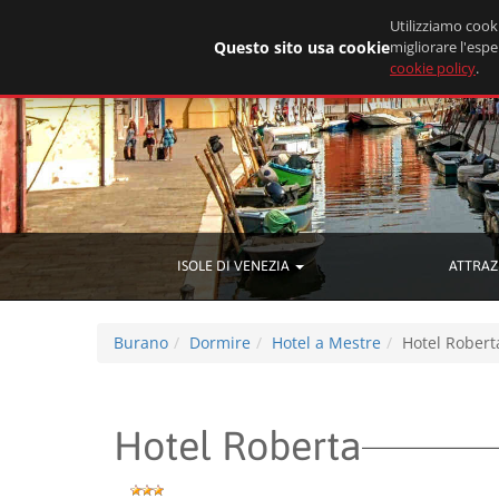
Utilizziamo cooki
Questo sito usa cookie
migliorare l'espe
cookie policy
.
ISOLE DI VENEZIA
ATTRAZ
Burano
Dormire
Hotel a Mestre
Hotel Robert
Hotel Roberta