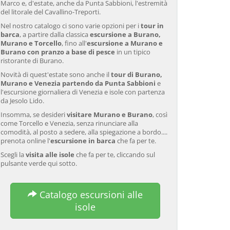
Marco e, d'estate, anche da Punta Sabbioni, l'estremità
del litorale del Cavallino-Treporti.
Nel nostro catalogo ci sono varie opzioni per i
tour in
barca
, a partire dalla classica
escursione a Burano,
Murano e Torcello
, fino all'
escursione a Murano e
Burano con pranzo a base di pesce
in un tipico
ristorante di Burano.
Novità di quest'estate sono anche il
tour di Burano,
Murano e Venezia partendo da Punta Sabbioni
e
l'escursione giornaliera di Venezia e isole con partenza
da Jesolo Lido.
Insomma, se desideri
visitare Murano e Burano
, così
come Torcello e Venezia, senza rinunciare alla
comodità, al posto a sedere, alla spiegazione a bordo....
prenota online l'
escursione in barca
che fa per te.
Scegli la
visita alle isole
che fa per te, cliccando sul
pulsante verde qui sotto.
Tour guidato di Murano e
Venezia: Tour della laguna
Ve
Catalogo escursioni alle
Burano in barca privata
veneziana e cena del
va
isole
con dimostrazione di
Galeone
lavorazione del vetro
da 34,00 EUR
da 120,00 EUR
da
4.7
(6290)
4.7
(2215)
SCOPRI →
SCOPRI →
SC