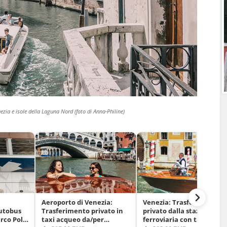
ezia e isole della Laguna Nord (foto di Anna-Philine)
Aeroporto di Venezia:
Venezia: Trasferimento
autobus
Trasferimento privato in
privato dalla stazione
arco Polo
taxi acqueo da/per
ferroviaria con taxi