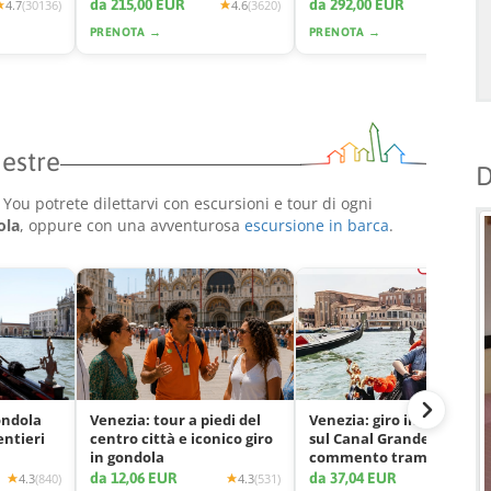
Venezia
acqueo
da 215,00 EUR
da 292,00 EUR
4.7
(30136)
4.6
(3620)
4.7
(11
PRENOTA →
PRENOTA →
Mestre
D
You potrete dilettarvi con escursioni e tour di ogni
ola
, oppure con una avventurosa
escursione in barca
.
ondola
Venezia: tour a piedi del
Venezia: giro in gondola
entieri
centro città e iconico giro
sul Canal Grande con
in gondola
commento tramite app
da 12,06 EUR
da 37,04 EUR
4.3
(840)
4.3
(531)
4.2
(2425