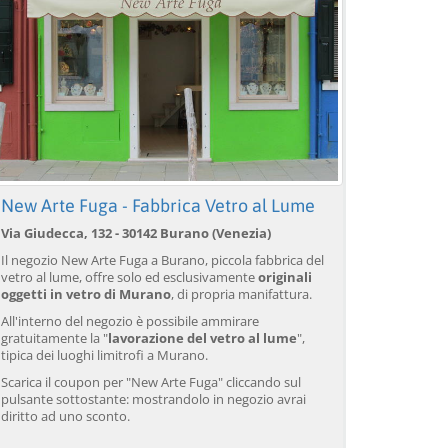
New Arte Fuga - Fabbrica Vetro al Lume
Via Giudecca, 132 - 30142 Burano (Venezia)
Il negozio New Arte Fuga a Burano, piccola fabbrica del
vetro al lume, offre solo ed esclusivamente
originali
oggetti in vetro di Murano
, di propria manifattura.
All'interno del negozio è possibile ammirare
gratuitamente la "
lavorazione del vetro al lume
",
tipica dei luoghi limitrofi a Murano.
Scarica il coupon per "New Arte Fuga" cliccando sul
Venezia: trasferimento in
Venezia: Trasferimento in
Ve
pulsante sottostante: mostrandolo in negozio avrai
barca da/per l'aeroporto
taxi acqueo dall'aeroporto
ae
diritto ad uno sconto.
Marco Polo con 3 percorsi
Marco Polo
pe