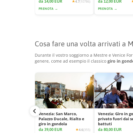
e la città
da 14,00 EUR
da 12,00 EUR
4.7
(10786)
PRENOTA →
PRENOTA →
Cosa fare una volta arrivati a 
Durante il vostro soggiorno a Mestre e Venice For 
genere, come ad esempio il classico
giro in gond
Venezia: San Marco,
Venezia: Giro in g
Palazzo Ducale, Rialto e
privato fuori dai s
giro in gondola
battuti
da 39,00 EUR
da 80,00 EUR
4.6
(355)