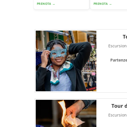
PRENOTA →
PRENOTA →
T
Escursione
Partenz
Tour 
Escursione