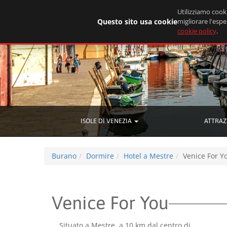
Utilizziamo cooki
Questo sito usa cookie
migliorare l'espe
cookie policy
.
ISOLE DI VENEZIA
ATTRAZ
Burano
Dormire
Hotel a Mestre
Venice For Y
Venice For You
Situato a Mestre, a 10 km dal centro di