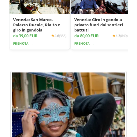
Venezia: San Marco,
Venezia: Giro in gondola
Palazzo Ducale, Rialto e
privato fuori dai sentieri
giro in gondola
battuti
da 39,00 EUR
da 80,00 EUR
4.6
(355)
4.3
(840)
PRENOTA →
PRENOTA →