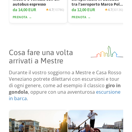
autobus espresso
tra l'aeroporto Marco Polo
e la città
da 14,00 EUR
da 12,00 EUR
4.7
(10786)
4.7
(30136)
PRENOTA →
PRENOTA →
Cosa fare una volta
arrivati a Mestre
Durante il vostro soggiorno a Mestre e Casa Rosso
Veneziano potrete dilettarvi con escursioni e tour
di ogni genere, come ad esempio il classico
giro in
gondola
, oppure con una avventurosa
escursione
in barca
.