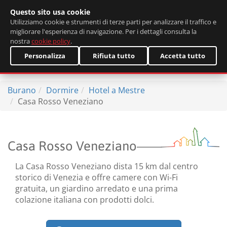
Questo sito usa cookie
English
Utilizziamo cookie e strumenti di terze parti per analizzare il traffico e
migliorare l'esperienza di navigazione. Per i dettagli consulta la
nostra
cookie policy
.
Personalizza
Rifiuta tutto
Accetta tutto
Burano
Dormire
Hotel a Mestre
Casa Rosso Veneziano
Casa Rosso Veneziano
La Casa Rosso Veneziano dista 15 km dal centro
storico di Venezia e offre camere con Wi-Fi
gratuita, un giardino arredato e una prima
colazione italiana con prodotti dolci.