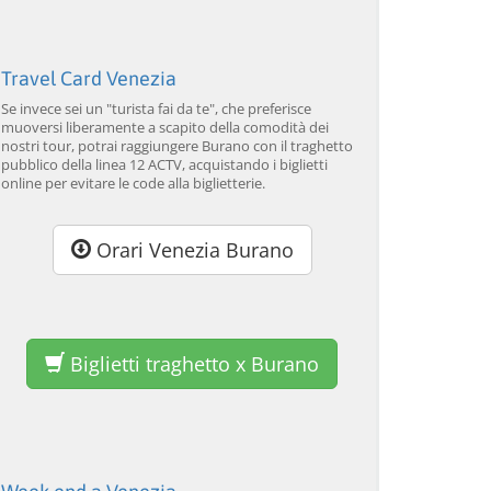
Tour guidato di Murano e
Venezia: Tour della laguna
Ve
Burano in barca privata
veneziana e cena del
va
con dimostrazione di
Galeone
lavorazione del vetro
da 34,00 EUR
da 120,00 EUR
da
4.7
(6290)
4.7
(2215)
Travel Card Venezia
SCOPRI →
SCOPRI →
SC
Se invece sei un "turista fai da te", che preferisce
muoversi liberamente a scapito della comodità dei
nostri tour, potrai raggiungere Burano con il traghetto
pubblico della linea 12 ACTV, acquistando i biglietti
online per evitare le code alla biglietterie.
Orari Venezia Burano
Biglietti traghetto x Burano