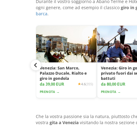
Durante il vostro soggiorno a Abano Terme e Hotel
ogni genere, come ad esempio il classico
giro in
barca
.
Venezia: San Marco,
Venezia: Giro in g
Palazzo Ducale, Rialto e
privato fuori dai s
giro in gondola
battuti
da 39,00 EUR
da 80,00 EUR
4.6
(355)
PRENOTA →
PRENOTA →
Che la vostra passione sia la natura, piuttosto c
vostra
gita a Venezia
visitando la nostra sezione 