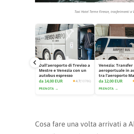
Taxi Hotel Terme Firenze, trasferimenti a 
Dall'aeroporto di Treviso a
Venezia: Transfer
Mestre e Venezia con un
aeroportuale in 
autobus espresso
tra l'aeroporto M
e la città
da 14,00 EUR
da 12,00 EUR
4.7
(10786)
PRENOTA →
PRENOTA →
Cosa fare una volta arrivati a