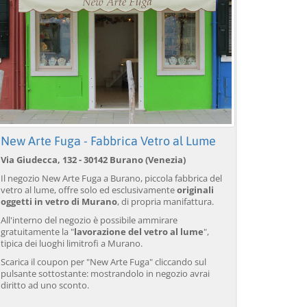
New Arte Fuga - Fabbrica Vetro al Lume
Venezia: trasferimento in
Venezia: Trasferimento in
Ve
Via Giudecca, 132 - 30142 Burano (Venezia)
barca da/per l'aeroporto
taxi acqueo dall'aeroporto
ae
Marco Polo con 3 percorsi
Marco Polo
pe
Il negozio New Arte Fuga a Burano, piccola fabbrica del
da 18,00 EUR
da 39,00 EUR
da
9)
4.4
(6672)
4.4
(26608)
vetro al lume, offre solo ed esclusivamente
originali
oggetti in vetro di Murano
, di propria manifattura.
PRENOTA →
PRENOTA →
P
All'interno del negozio è possibile ammirare
gratuitamente la "
lavorazione del vetro al lume
",
tipica dei luoghi limitrofi a Murano.
Scarica il coupon per "New Arte Fuga" cliccando sul
pulsante sottostante: mostrandolo in negozio avrai
diritto ad uno sconto.