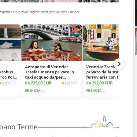
Venezia e isole della Laguna Nord (foto di Anna-Philine)
Aeroporto di Venezia:
Venezia: Trasferimento
autobus
Trasferimento privato in
privato dalla stazione
arco Polo
taxi acqueo da/per
ferroviaria con taxi
Venezia
acqueo
da 215,00 EUR
da 292,00 EUR
4.7
(30136)
4.6
(3620)
4.7
(11
PRENOTA →
PRENOTA →
 Abano Terme