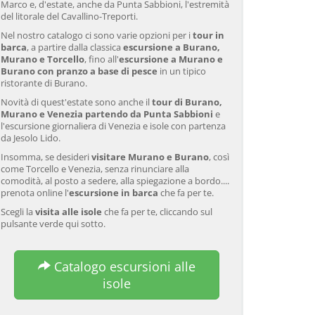
Marco e, d'estate, anche da Punta Sabbioni, l'estremità
del litorale del Cavallino-Treporti.
Nel nostro catalogo ci sono varie opzioni per i
tour in
barca
, a partire dalla classica
escursione a Burano,
Murano e Torcello
, fino all'
escursione a Murano e
Burano con pranzo a base di pesce
in un tipico
ristorante di Burano.
Novità di quest'estate sono anche il
tour di Burano,
Murano e Venezia partendo da Punta Sabbioni
e
l'escursione giornaliera di Venezia e isole con partenza
da Jesolo Lido.
Insomma, se desideri
visitare Murano e Burano
, così
come Torcello e Venezia, senza rinunciare alla
comodità, al posto a sedere, alla spiegazione a bordo....
prenota online l'
escursione in barca
che fa per te.
Scegli la
visita alle isole
che fa per te, cliccando sul
pulsante verde qui sotto.
Catalogo escursioni alle
isole