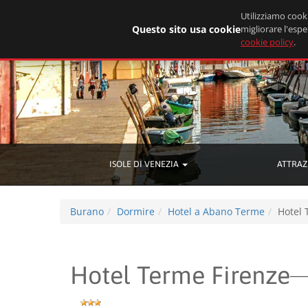
Utilizziamo cooki
Questo sito usa cookie
migliorare l'espe
cookie policy
.
ISOLE DI VENEZIA
ATTRAZ
Burano
Dormire
Hotel a Abano Terme
Hotel 
Hotel Terme Firenze