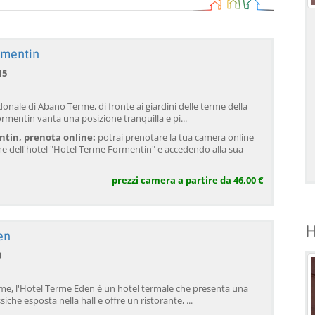
rmentin
15
onale di Abano Terme, di fronte ai giardini delle terme della
ormentin vanta una posizione tranquilla e pi...
tin, prenota online:
potrai prenotare la tua camera online
e dell'hotel "Hotel Terme Formentin" e accedendo alla sua
prezzi camera a partire da 46,00 €
H
en
0
me, l'Hotel Terme Eden è un hotel termale che presenta una
siche esposta nella hall e offre un ristorante, ...