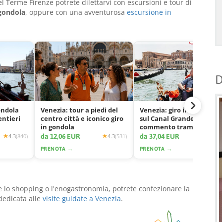
 Terme Firenze potrete dilettarvi con escursioni e tour di
 gondola
, oppure con una avventurosa
escursione in
D
ondola
Venezia: tour a piedi del
Venezia: giro in gondola
entieri
centro città e iconico giro
sul Canal Grande con
in gondola
commento tramite app
da 12,06 EUR
da 37,04 EUR
4.3
(840)
4.3
(531)
4.2
(2425
PRENOTA →
PRENOTA →
he lo shopping o l'enogastronomia, potrete confezionare la
dedicata alle
visite guidate a Venezia
.